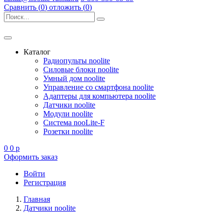
Сравнить (
0
)
отложить (
0
)
Каталог
Радиопульты noolite
Силовые блоки noolite
Умный дом noolite
Управление со смартфона noolite
Адаптеры для компьютера noolite
Датчики noolite
Модули noolite
Система nooLite-F
Розетки noolite
0
0
p
Оформить заказ
Войти
Регистрация
Главная
Датчики noolite