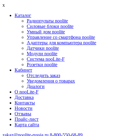
x
Каталог
Радиопульты noolite
Силовые блоки noolite
Умный дом noolite
Управление со смартфона noolite
Адаптеры для компьютера noolite
Датчики noolite
Модули noolite
Система nooLite-F
Розетки noolite
Кабинет
Отследить заказ
Уведомления о товарах
Диалоги
О nooLite-F
Доставка
Контакты
Новости
Отзывы
Прайс-лист
Карта сайта
zakaz@noolite-russia.ru
8-800-550-68-89