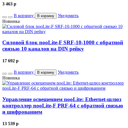
3 463
p
В корзину
Уведомить
В корзину
Новинка
Силовой блок nooLite-F SRF-10-1000 с обратной
связью 10 каналов на DIN рейку
17 692
p
В корзину
Уведомить
В корзину
Новинка
Управление освещением nooLite: Ethernet-шлюз
контроллер nooLite-F PRF-64 с обратной связью
и шифрованием
13 539
p