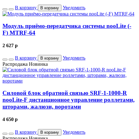
В корзину
Уведомить
В корзину
Модуль приёмо-передатчика системы nooLite (-
F) MTRF-64
2 627
p
В корзину
Уведомить
В корзину
Распродажа
Новинка
Силовой блок обратной связью SRF-1-1000-R
nooLite-F дистанционное управление роллетами,
шторами, жалюзи, воротами
4 650
p
В корзину
Уведомить
В корзину
Распродажа
Новинка