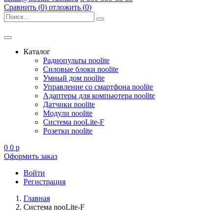
Сравнить (
0
)
отложить (
0
)
Каталог
Радиопульты noolite
Силовые блоки noolite
Умный дом noolite
Управление со смартфона noolite
Адаптеры для компьютера noolite
Датчики noolite
Модули noolite
Система nooLite-F
Розетки noolite
0
0
p
Оформить заказ
Войти
Регистрация
Главная
Система nooLite-F