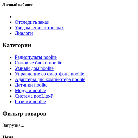
Личный кабинет
Отследить заказ
Уведомления о товарах
Диалоги
Категории
Радиопульты noolite
Силовые блоки noolite
Умный дом noolite
Управление со смартфона noolite
Адаптеры для компьютера noolite
Датчики noolite
Модули noolite
Система nooLite-F
Розетки noolite
Фильтр товаров
Загрузка...
Цена