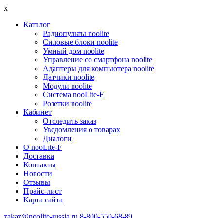
x
Каталог
Радиопульты noolite
Силовые блоки noolite
Умный дом noolite
Управление со смартфона noolite
Адаптеры для компьютера noolite
Датчики noolite
Модули noolite
Система nooLite-F
Розетки noolite
Кабинет
Отследить заказ
Уведомления о товарах
Диалоги
О nooLite-F
Доставка
Контакты
Новости
Отзывы
Прайс-лист
Карта сайта
zakaz@noolite-russia.ru
8-800-550-68-89